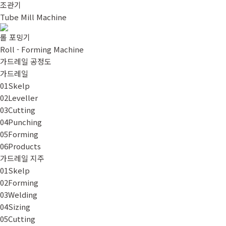
조관기
Tube Mill Machine
롤 포밍기
Roll - Forming Machine
가드레일 공정도
가드레일
01
Skelp
02
Leveller
03
Cutting
04
Punching
05
Forming
06
Products
가드레일 지주
01
Skelp
02
Forming
03
Welding
04
Sizing
05
Cutting