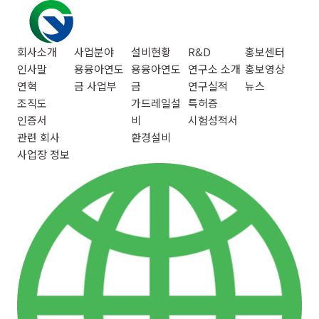
회사소개
사업분야
설비현황
R&D
홍보센터
인사말
용융아연도
용융아연도
연구소 소개
홍보영상
연혁
금 사업부
금
연구실적
뉴스
조직도
가드레일설
특허증
인증서
비
시험성적서
관련 회사
환경설비
사업장 정보